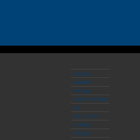
Susijengi
Susiladies
Korisliiga
Naisten Korisliiga
3x3
Hall of Fame
6. pelaaja
In English