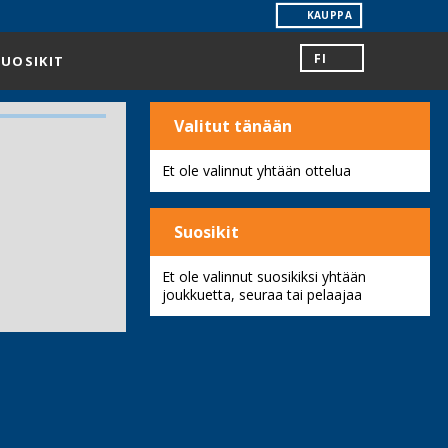
KAUPPA
FI
SUOSIKIT
Valitut tänään
Et ole valinnut yhtään ottelua
Suosikit
Et ole valinnut suosikiksi yhtään
joukkuetta, seuraa tai pelaajaa