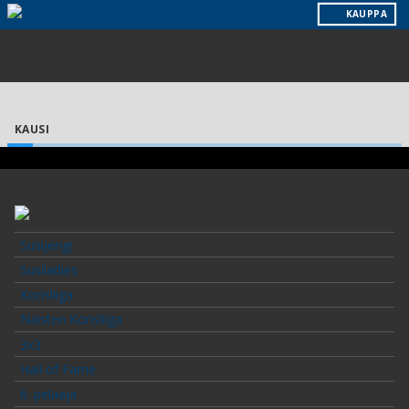
KAUPPA
KAUSI
Susijengi
Susiladies
Korisliiga
Naisten Korisliiga
3x3
Hall of Fame
6. pelaaja