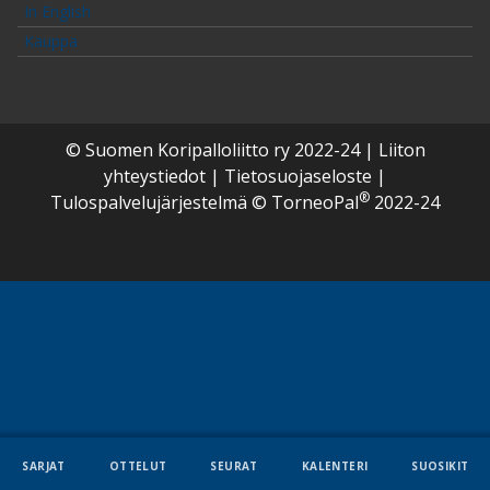
In English
Kauppa
© Suomen Koripalloliitto ry 2022-24
|
Liiton
yhteystiedot
|
Tietosuojaseloste
|
®
Tulospalvelujärjestelmä ©
TorneoPal
2022-24
SARJAT
OTTELUT
SEURAT
KALENTERI
SUOSIKIT